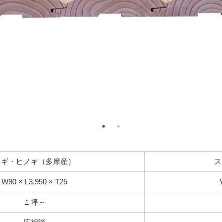
スギ・ヒノキ（多摩産）
ス
W90 × L3,950 × T25
１坪～