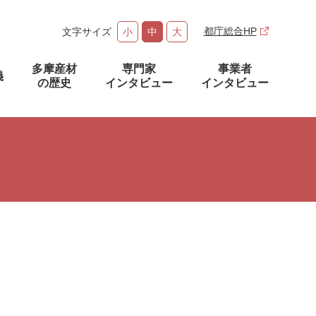
都庁総合HP
文字サイズ
小
中
大
多摩産材
専門家
事業者
義
の歴史
インタビュー
インタビュー