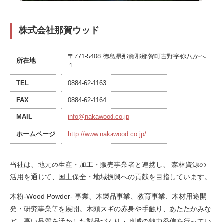
株式会社那賀ウッド
〒771-5408 徳島県那賀郡那賀町吉野字弥八かへ
所在地
１
TEL
0884-62-1163
FAX
0884-62-1164
MAIL
info@nakawood.co.jp
ホームページ
http://www.nakawood.co.jp/
当社は、地元の生産・加工・販売事業者と連携し、 森林資源の
活用を通じて、国土保全・地域振興への貢献を目指しています。
木粉-Wood Powder- 事業、木製品事業、教育事業、木材用途開
発・研究事業等を展開。木頭スギの赤身や手触り、あたたかみな
ど、高い品質を活かした製品づくり・地域の魅力発信を行ってい